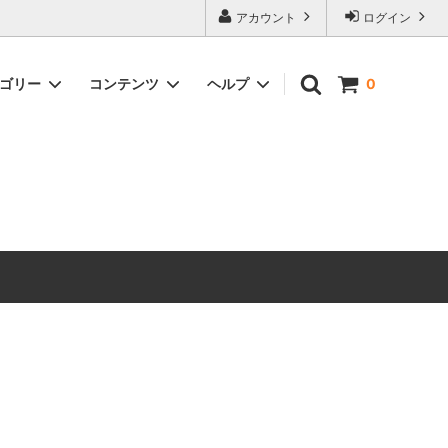
アカウント
ログイン
テゴリー
コンテンツ
ヘルプ
0
ックス）
Timeless Prints
【無料ダウンロード】ソーイングパター
お問い合わせ
ン
生地の種類から探す
ピックアップアイテム