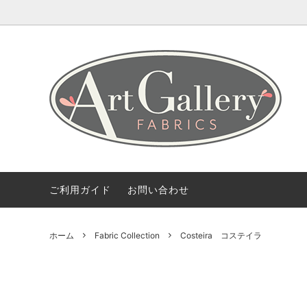
Coming Soon
ART GALLERY FARICSの海外情報
会社概要
Fabric 
【無料
ご利用
Bundles(カットクロスのセット)
Color 
デザイナー紹介
柄から探す
2.5 Edi
ご利用ガイド
お問い合わせ
ホーム
Fabric Collection
Costeira コステイラ