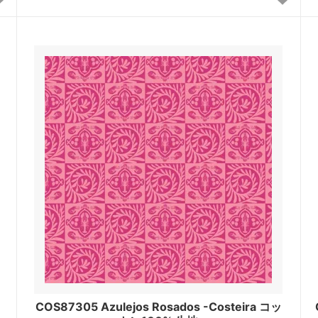
COS87305 Azulejos Rosados -Costeira コッ