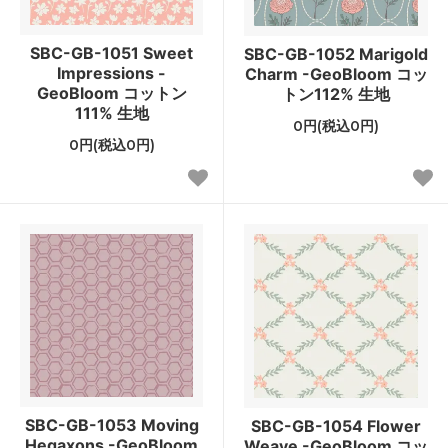
SBC-GB-1051 Sweet
SBC-GB-1052 Marigold
Impressions -
Charm -GeoBloom コッ
GeoBloom コットン
トン112% 生地
111% 生地
0円(税込0円)
0円(税込0円)
SBC-GB-1053 Moving
SBC-GB-1054 Flower
Hegaxons -GeoBloom
Weave -GeoBloom コッ