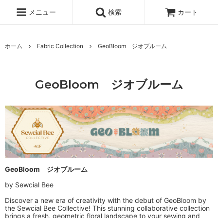
メニュー
検索
カート
ホーム
Fabric Collection
GeoBloom ジオブルーム
GeoBloom ジオブルーム
GeoBloom ジオブルーム
by Sewcial Bee
Discover a new era of creativity with the debut of GeoBloom by
the Sewcial Bee Collective! This stunning collaborative collection
brings a fresh, geometric floral landscape to your sewing and