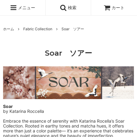
メニュー
検索
カート
ホーム
Fabric Collection
Soar ソアー
Soar ソアー
Soar
by Katarina Roccella
Embrace the essence of serenity with Katarina Rocella’s Soar
Collection. Rooted in earthy tones and matcha hues, it offers
more than just a color palette— it’s an experience that celebrates
nature’s quiet elegance and the beauty of imperfection.