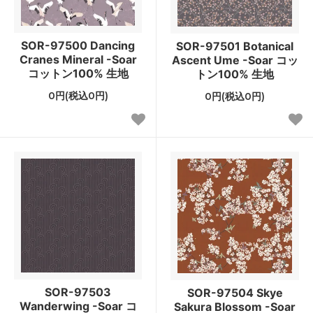
SOR-97500 Dancing
SOR-97501 Botanical
Cranes Mineral -Soar
Ascent Ume -Soar コッ
コットン100% 生地
トン100% 生地
0円(税込0円)
0円(税込0円)
SOR-97503
SOR-97504 Skye
Wanderwing -Soar コ
Sakura Blossom -Soar