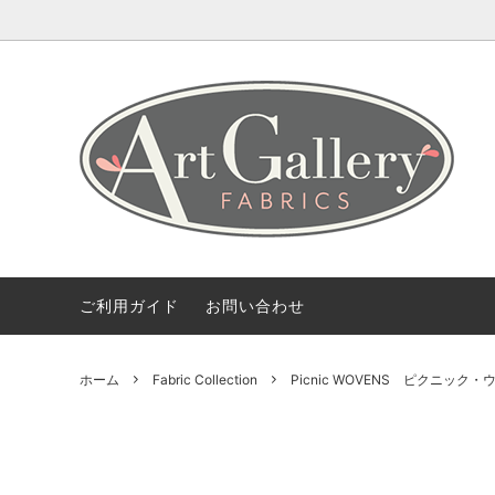
Coming Soon
ART GALLERY FARICSの海外情報
会社概要
Fabric 
【無料
ご利用
Bundles(カットクロスのセット)
Color 
デザイナー紹介
柄から探す
2.5 Edi
ご利用ガイド
お問い合わせ
ホーム
Fabric Collection
Picnic WOVENS ピクニック