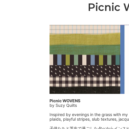
Picn
Picnic WOVENS
by Suzy Quilts
Inspired by evenings in the grass with my 
plaids, playful stripes, slub textures, ja
子供たちと芝生で過ごした夕べからインス