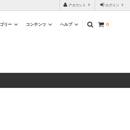
アカウント
ログイン
テゴリー
コンテンツ
ヘルプ
0
ックス）
Timeless Prints
【無料ダウンロード】ソーイングパター
お問い合わせ
ン
生地の種類から探す
ピックアップアイテム