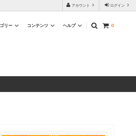
アカウント
ログイン
テゴリー
コンテンツ
ヘルプ
0
ックス）
Timeless Prints
【無料ダウンロード】ソーイングパター
お問い合わせ
ン
生地の種類から探す
ピックアップアイテム