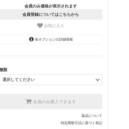
会員のみ価格が表示されます
会員登録についてはこちらから
お気に入り
各オプションの詳細情報
1.【日本在庫】10cm単位
SOLD OUT
2.【日本在庫】1反(13.7m)
SOLD OUT
種類
3.【USA取寄】1反(13.7m)
【2026/9/20〆10月発送予定
分】
会員のみ購入できます
返品について
特定商取引法に基づく表記