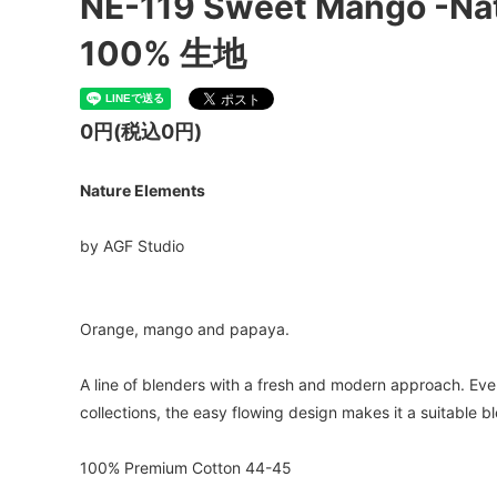
NE-119 Sweet Mango -N
100% 生地
0円(税込0円)
Nature Elements
by AGF Studio
Orange, mango and papaya.
A line of blenders with a fresh and modern approach. Eve
collections, the easy flowing design makes it a suitable bl
100% Premium Cotton 44-45