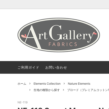
Coming Soon
ART GALLERY FARICSの海外情報
会社概要
Fabric 
【無料
ご利用
Bundles(カットクロスのセット)
Color 
デザイナー紹介
柄から探す
2.5 Edi
ご利用ガイド
お問い合わせ
ホーム
Elements Collection
Nature Elements
生地の種類から探す
ブロード（プレミアムコットン1
NE-119