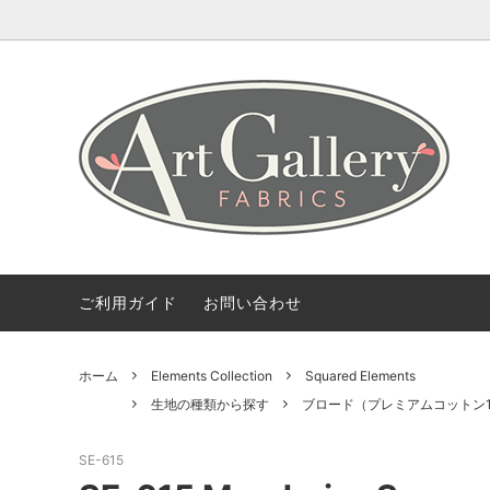
Coming Soon
ART GALLERY FARICSの海外情報
会社概要
Fabric 
【無料
ご利用
Bundles(カットクロスのセット)
Color 
デザイナー紹介
柄から探す
2.5 Edi
ご利用ガイド
お問い合わせ
ホーム
Elements Collection
Squared Elements
生地の種類から探す
ブロード（プレミアムコットン1
SE-615