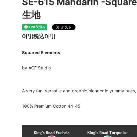
SE-615 Mandarin -Squ
生地
0円(税込0円)
Squared Elements
by AGF Studio
A very fun, versatile and graphic blender in yummy hues,
100% Premium Cotton 44-45