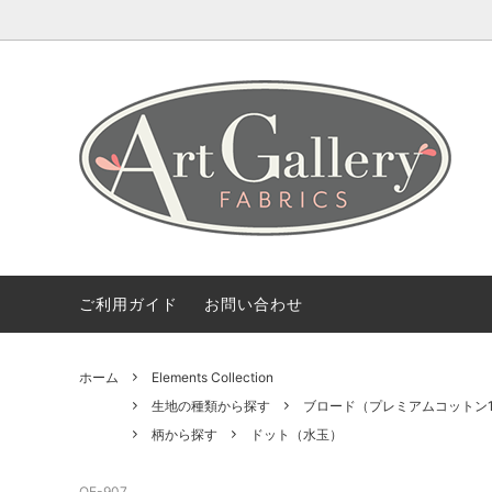
Coming Soon
ART GALLERY FARICSの海外情報
会社概要
Fabric 
【無料
ご利用
Bundles(カットクロスのセット)
Color 
デザイナー紹介
柄から探す
2.5 Edi
ご利用ガイド
お問い合わせ
ホーム
Elements Collection
生地の種類から探す
ブロード（プレミアムコットン1
柄から探す
ドット（水玉）
OE-907