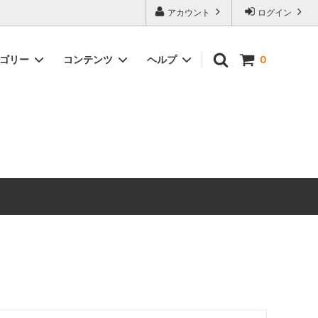
アカウント
ログイン
テゴリー
コンテンツ
ヘルプ
0
ックス）
Timeless Prints
【無料ダウンロード】ソーイングパター
お問い合わせ
ン
生地の種類から探す
ピックアップアイテム