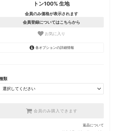
トン100% 生地
会員のみ価格が表示されます
会員登録についてはこちらから
お気に入り
各オプションの詳細情報
1.【日本在庫】10cm単位
SOLD OUT
2.【日本在庫】1反(13.7m)
SOLD OUT
種類
3.【USA取寄】1反(13.7m)
【2026/9/20〆10月発送予定
分】
会員のみ購入できます
返品について