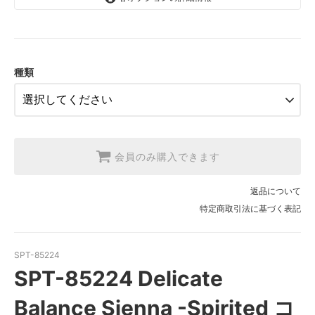
1.【日本在庫】10cm単位
SOLD OUT
2.【日本在庫】1反(13.7m)
SOLD OUT
種類
3.【USA取寄】1反(13.7m)
【2026/9/20〆10月発送予定分】
会員のみ購入できます
返品について
特定商取引法に基づく表記
SPT-85224
SPT-85224 Delicate
Balance Sienna -Spirited コ