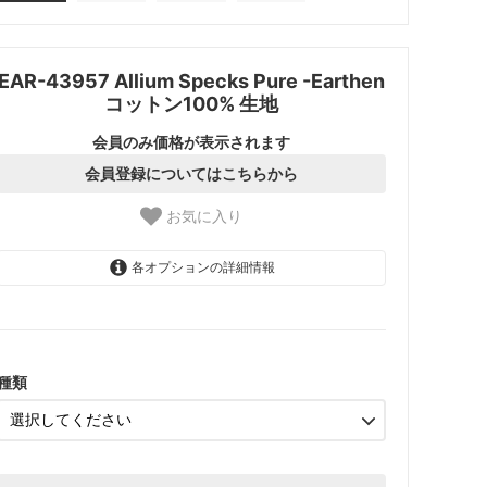
EAR-43957 Allium Specks Pure -Earthen
コットン100% 生地
会員のみ価格が表示されます
会員登録についてはこちらから
お気に入り
各オプションの詳細情報
1.【日本在庫】10cm単位
SOLD OUT
2.【日本在庫】1反(13.7m)
SOLD OUT
種類
3.【USA取寄】1反(13.7m)
【2026/9/20〆10月発送予定
分】