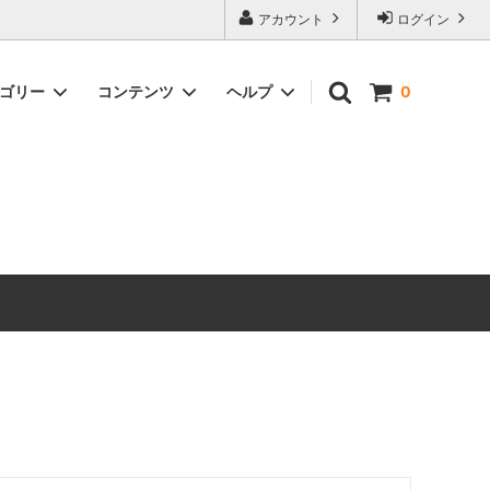
アカウント
ログイン
テゴリー
コンテンツ
ヘルプ
0
ックス）
Timeless Prints
【無料ダウンロード】ソーイングパター
お問い合わせ
ン
生地の種類から探す
ピックアップアイテム