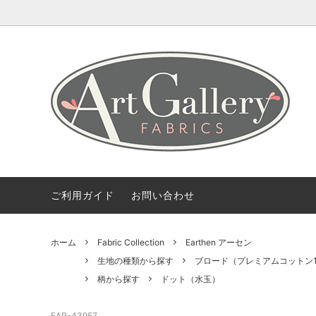
Coming Soon
ART GALLERY FARICSの海外情報
会社概要
Fabric 
【無料
ご利用
Bundles(カットクロスのセット)
Color 
デザイナー紹介
柄から探す
2.5 Edi
ご利用ガイド
お問い合わせ
ホーム
Fabric Collection
Earthen アーセン
生地の種類から探す
ブロード（プレミアムコットン1
柄から探す
ドット（水玉）
EAR-43957