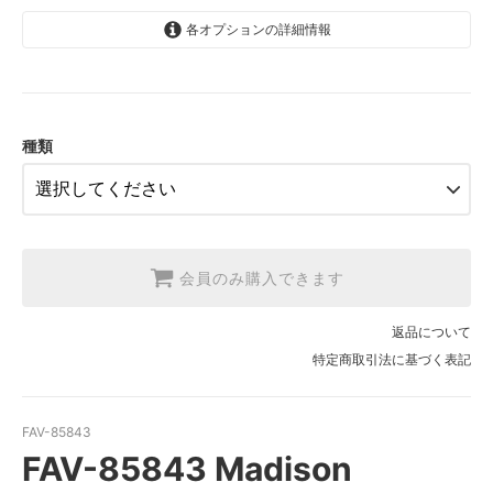
各オプションの詳細情報
1.【日本在庫】10cm単位
SOLD OUT
2.【日本在庫】1反(13.7m)
SOLD OUT
種類
3.【USA取寄】1反(13.7m)
【2026/9/20〆10月発送予定分】
会員のみ購入できます
返品について
特定商取引法に基づく表記
FAV-85843
FAV-85843 Madison