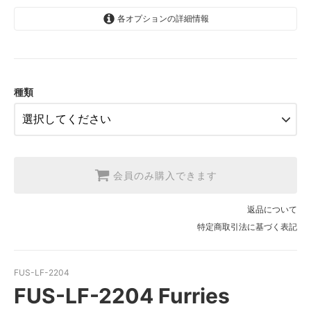
各オプションの詳細情報
1.【日本在庫】10cm単位
SOLD OUT
2.【日本在庫】1反(13.7m)
SOLD OUT
種類
3.【USA取寄】1反(13.7m)
【2026/9/20〆10月発送予定分】
会員のみ購入できます
返品について
特定商取引法に基づく表記
FUS-LF-2204
FUS-LF-2204 Furries