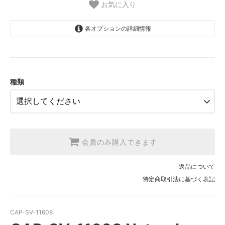
お気に入り
各オプションの詳細情報
1.【日本在庫】10cm単位
SOLD OUT
2.【日本在庫】1反(13.7m)
SOLD OUT
種類
3.【USA取寄】1反(13.7m)
【2026/9/20〆10月発送予定分】
会員のみ購入できます
返品について
特定商取引法に基づく表記
CAP-SV-11608