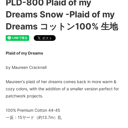
PLD-800 Plaid of my
Dreams Snow -Plaid of my
Dreams コットン100% 生地
Plaid of my Dreams
by Maureen Cracknell
Maureen's plaid of her dreams comes back in more warm &
cozy colors, with the addition of a smaller version perfect for
patchwork projects.
100% Premium Cotton 44-45
一反：15ヤード（約13.7m）乱