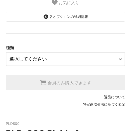
お気に入り
各オプションの詳細情報
1.【日本在庫】10cm単位
SOLD OUT
2.【日本在庫】1反(13.7m)
SOLD OUT
種類
3.【USA取寄】1反(13.7m)
【2026/9/20〆10月発送予定分】
会員のみ購入できます
返品について
特定商取引法に基づく表記
PLD800