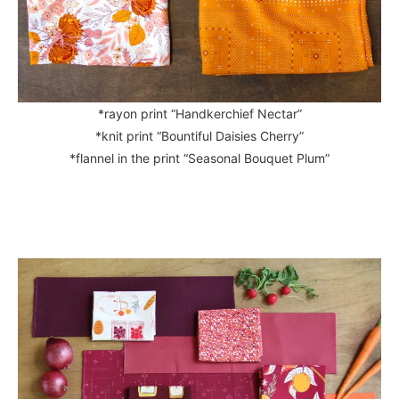
*rayon print “Handkerchief Nectar”
*knit print “Bountiful Daisies Cherry”
*flannel in the print “Seasonal Bouquet Plum”