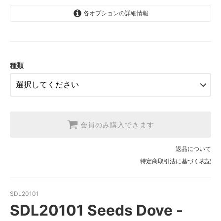
各オプションの詳細情報
1.【日本在庫】10cm単位
SOLD OUT
2.【日本在庫】1反(13.7m)
SOLD OUT
種類
3.【USA取寄】1反(13.7m)
【2026/9/20〆10月発送予定分】
会員のみ購入できます
返品について
特定商取引法に基づく表記
SDL20101
SDL20101 Seeds Dove -