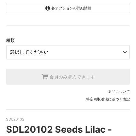
各オプションの詳細情報
1.【日本在庫】10cm単位
SOLD OUT
2.【日本在庫】1反(13.7m)
SOLD OUT
種類
3.【USA取寄】1反(13.7m)
【2026/9/20〆10月発送予定分】
会員のみ購入できます
返品について
特定商取引法に基づく表記
SDL20102
SDL20102 Seeds Lilac -