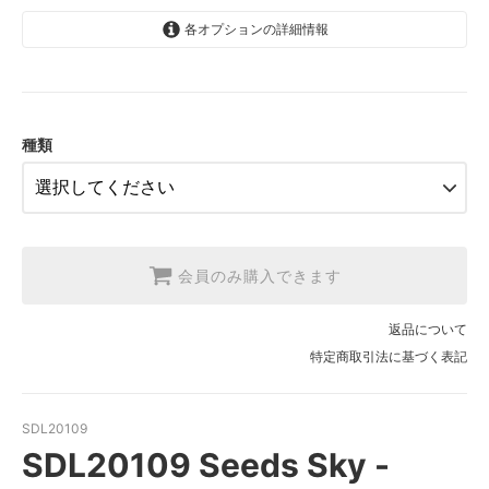
各オプションの詳細情報
1.【日本在庫】10cm単位
SOLD OUT
2.【日本在庫】1反(13.7m)
SOLD OUT
種類
3.【USA取寄】1反(13.7m)
【2026/9/20〆10月発送予定分】
会員のみ購入できます
返品について
特定商取引法に基づく表記
SDL20109
SDL20109 Seeds Sky -