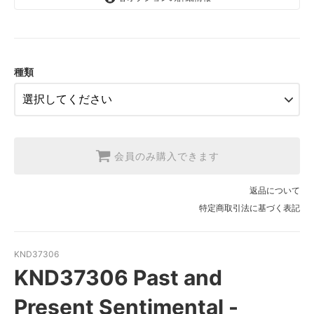
1.【日本在庫】10cm単位
SOLD OUT
2.【日本在庫】1反(13.7m)
SOLD OUT
種類
3.【USA取寄】1反(13.7m)
【2026/9/20〆10月発送予定分】
会員のみ購入できます
返品について
特定商取引法に基づく表記
KND37306
KND37306 Past and
Present Sentimental -