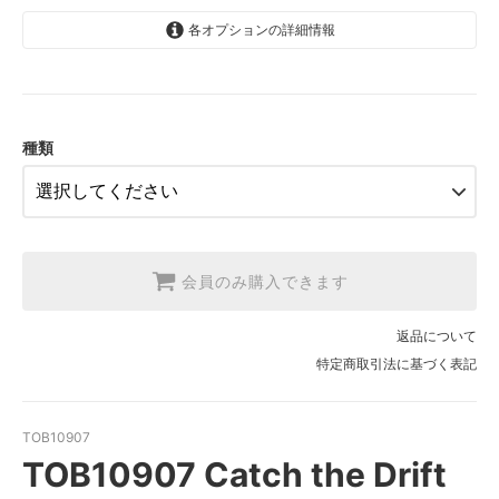
各オプションの詳細情報
1.【日本在庫】10cm単位
SOLD OUT
2.【日本在庫】1反(13.7m)
SOLD OUT
種類
3.【USA取寄】1反(13.7m)
【2026/9/20〆10月発送予定分】
会員のみ購入できます
返品について
特定商取引法に基づく表記
TOB10907
TOB10907 Catch the Drift