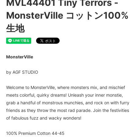
MVL44401 Tiny Terrors -
MonsterVille コットン100%
生地
MonsterVille
by AGF STUDIO
Welcome to MonsterVille, where monsters mix, and mischief
meets colorful, quirky dreams! Unleash your inner monstie,
grab a handful of monstrous munchies, and rock on with furry
friends as they throw the most rad parade. Join the festivities
of fabulous fuzz and wacky wonders!
100% Premium Cotton 44-45