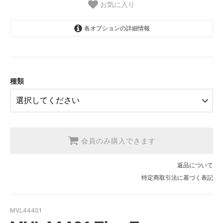
お気に入り
各オプションの詳細情報
1.【日本在庫】10cm単位
SOLD OUT
2.【日本在庫】1反(13.7m)
SOLD OUT
種類
3.【USA取寄】1反(13.7m)
【2026/9/20〆10月発送予定分】
会員のみ購入できます
返品について
特定商取引法に基づく表記
MVL44401