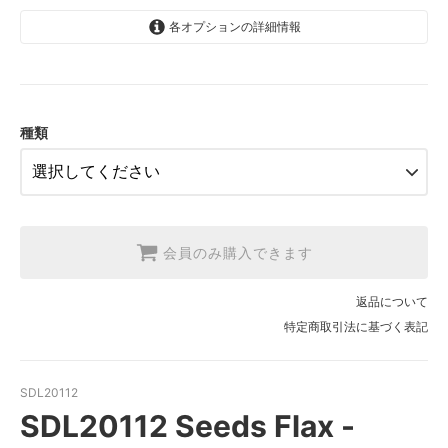
各オプションの詳細情報
1.【日本在庫】10cm単位
SOLD OUT
2.【日本在庫】1反(13.7m)
SOLD OUT
種類
3.【USA取寄】1反(13.7m)
【2026/9/20〆10月発送予定分】
会員のみ購入できます
返品について
特定商取引法に基づく表記
SDL20112
SDL20112 Seeds Flax -