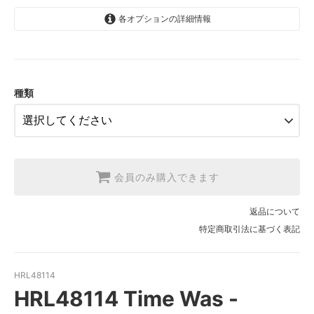
各オプションの詳細情報
1.【日本在庫】10cm単位
SOLD OUT
2.【日本在庫】1反(13.7m)
SOLD OUT
種類
3.【USA取寄】1反(13.7m)
【2026/9/20〆10月発送予定分】
会員のみ購入できます
返品について
特定商取引法に基づく表記
HRL48114
HRL48114 Time Was -