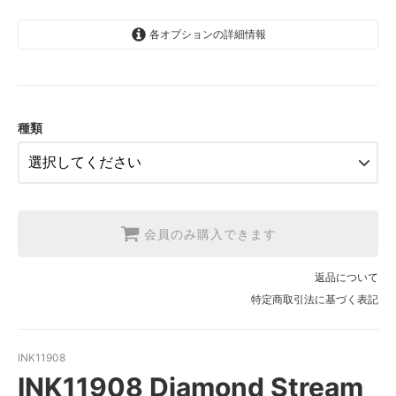
各オプションの詳細情報
1.【日本在庫】10cm単位
SOLD OUT
2.【日本在庫】1反(13.7m)
SOLD OUT
種類
3.【USA取寄】1反(13.7m)
【2026/9/20〆10月発送予定分】
会員のみ購入できます
返品について
特定商取引法に基づく表記
INK11908
INK11908 Diamond Stream