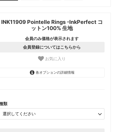
INK11909 Pointelle Rings -InkPerfect コ
ットン100% 生地
会員のみ価格が表示されます
会員登録についてはこちらから
お気に入り
各オプションの詳細情報
1.【日本在庫】10cm単位
SOLD OUT
2.【日本在庫】1反(13.7m)
SOLD OUT
種類
3.【USA取寄】1反(13.7m)
【2026/9/20〆10月発送予定
分】