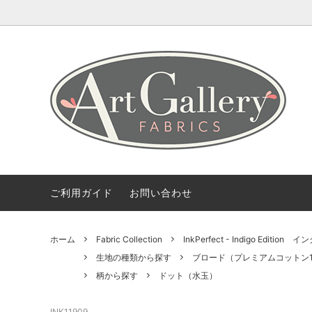
Coming Soon
ART GALLERY FARICSの海外情報
会社概要
Fabric 
【無料
ご利用
Bundles(カットクロスのセット)
Color 
デザイナー紹介
柄から探す
2.5 Edi
ご利用ガイド
お問い合わせ
ホーム
Fabric Collection
InkPerfect - Indigo Edi
生地の種類から探す
ブロード（プレミアムコットン1
柄から探す
ドット（水玉）
INK11909