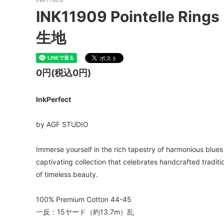
INK11909 Pointelle Rin
生地
0円(税込0円)
InkPerfect
by AGF STUDIO
Immerse yourself in the rich tapestry of harmonious blues 
captivating collection that celebrates handcrafted tradit
of timeless beauty.
100% Premium Cotton 44-45
一反：15ヤード（約13.7m）乱