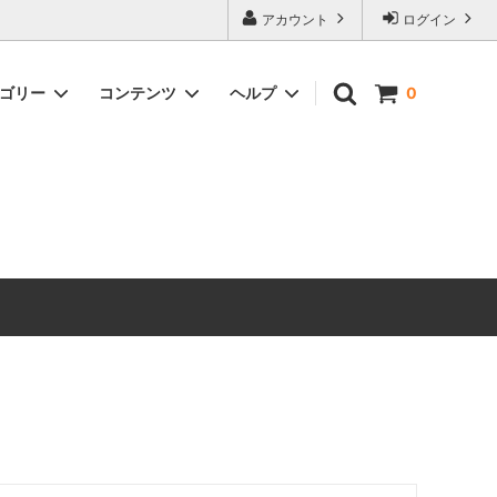
アカウント
ログイン
テゴリー
コンテンツ
ヘルプ
0
ックス）
Timeless Prints
【無料ダウンロード】ソーイングパター
お問い合わせ
ン
生地の種類から探す
ピックアップアイテム