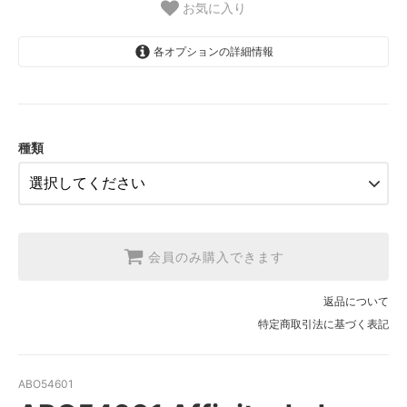
お気に入り
各オプションの詳細情報
1.【日本在庫】10cm単位
SOLD OUT
2.【日本在庫】1反(13.7m)
SOLD OUT
種類
3.【USA取寄】1反(13.7m)
【2026/9/20〆10月発送予定分】
会員のみ購入できます
返品について
特定商取引法に基づく表記
ABO54601