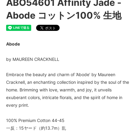
ABO54601 Affinity Jade -
Abode コットン100% 生地
Abode
by MAUREEN CRACKNELL
Embrace the beauty and charm of ’Abode’ by Maureen
Cracknell, an enchanting collection inspired by the soul of the
home. Brimming with love, warmth, and joy, it unveils
exuberant colors, intricate florals, and the spirit of home in
every print.
100% Premium Cotton 44-45
一反：15ヤード（約13.7m）乱