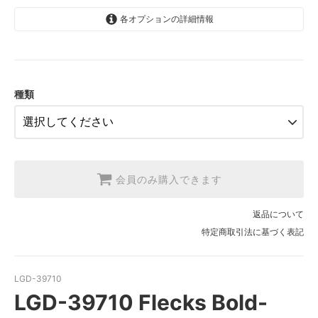
各オプションの詳細情報
1.【日本在庫】10cm単位
SOLD OUT
2.【日本在庫】1反(13.7m)
SOLD OUT
種類
3.【USA取寄】1反(13.7m)
【2026/9/20〆10月発送予定分】
会員のみ購入できます
返品について
特定商取引法に基づく表記
LGD-39710
LGD-39710 Flecks Bold-