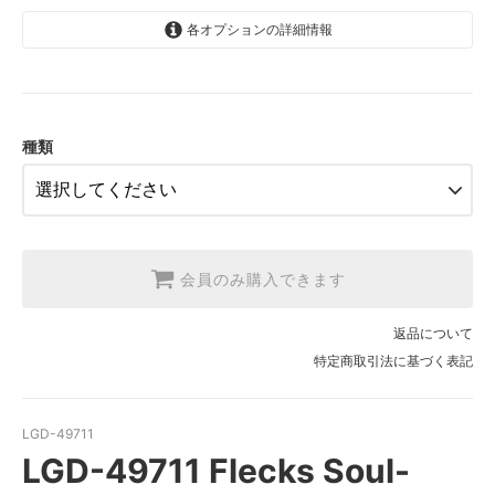
各オプションの詳細情報
1.【日本在庫】10cm単位
SOLD OUT
2.【日本在庫】1反(13.7m)
SOLD OUT
種類
3.【USA取寄】1反(13.7m)
【2026/9/20〆10月発送予定分】
会員のみ購入できます
返品について
特定商取引法に基づく表記
LGD-49711
LGD-49711 Flecks Soul-