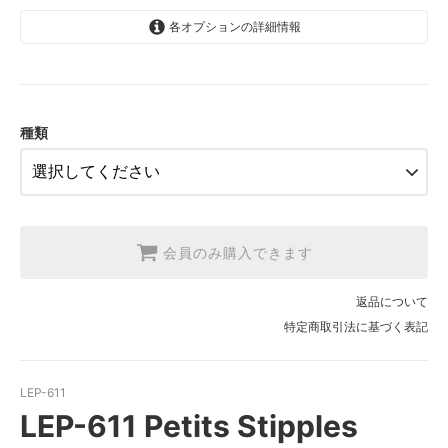
各オプションの詳細情報
1.【日本在庫】10cm単位
SOLD OUT
2.【日本在庫】1反(13.7m)
SOLD OUT
種類
3.【USA取寄】1反(13.7m)
【2026/9/20〆10月発送予定分】
会員のみ購入できます
返品について
特定商取引法に基づく表記
LEP-611
LEP-611 Petits Stipples