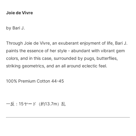
Joie de Vivre
by Bari J.
Through Joie de Vivre, an exuberant enjoyment of life, Bari J.
paints the essence of her style - abundant with vibrant gem
colors, and in this case, surrounded by pugs, butterflies,
striking geometrics, and an all around eclectic feel.
100% Premium Cotton 44-45
一反：15ヤード（約13.7m）乱