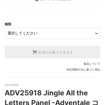
1.【日本在庫】10cm単位
SOLD OUT
2.【日本在庫】1反(13.7m)
SOLD OUT
種類
3.【USA取寄】1反(13.7m)
【2026/9/20〆10月発送予定分】
会員のみ購入できます
返品について
特定商取引法に基づく表記
ADV25918
ADV25918 Jingle All the
Letters Panel -Adventale コ