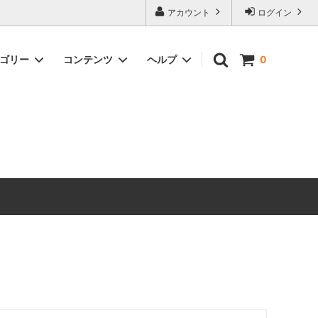
アカウント
ログイン
テゴリー
コンテンツ
ヘルプ
0
ックス）
Timeless Prints
【無料ダウンロード】ソーイングパター
お問い合わせ
ン
生地の種類から探す
ピックアップアイテム