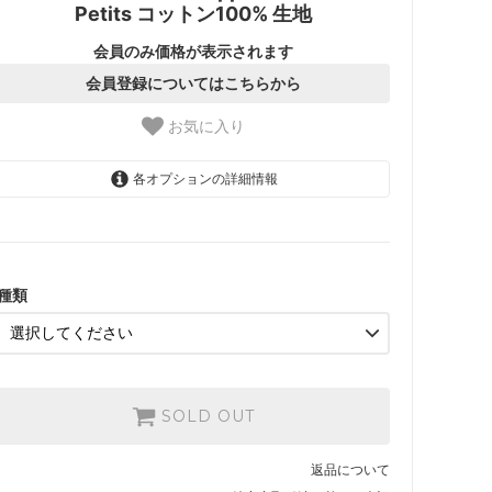
Petits コットン100% 生地
会員のみ価格が表示されます
会員登録についてはこちらから
お気に入り
各オプションの詳細情報
1.【日本在庫】10cm単位
SOLD OUT
2.【日本在庫】1反(13.7m)
SOLD OUT
種類
3.【USA取寄】1反(13.7m)
【2026/9/20〆10月発送予定
分】
SOLD OUT
SOLD OUT
返品について