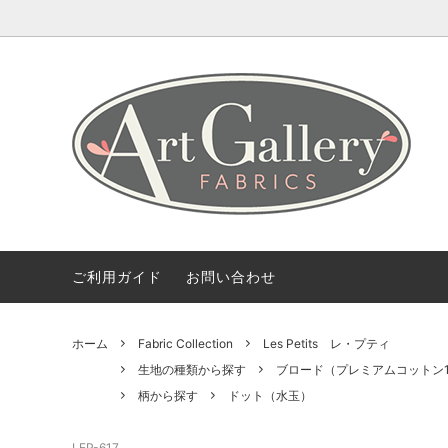
Coming Soon
ART GALLERY FARICSの海外情報
会社概要
Fabric 
【無料
ご利用
Bundles(カットクロスのセット)
Color 
デザイナー紹介
柄から探す
2.5 Edi
ご利用ガイド
お問い合わせ
ホーム
Fabric Collection
Les Petits レ・プティ
生地の種類から探す
ブロード（プレミアムコットン1
柄から探す
ドット（水玉）
LEP-617