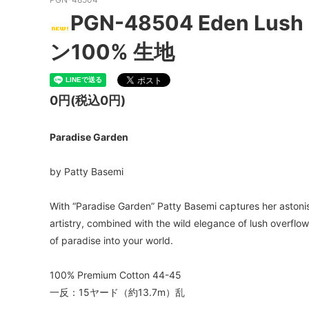
PGN-48504 Eden Lush
ン100% 生地
0円(税込0円)
Paradise Garden
by Patty Basemi
With “Paradise Garden” Patty Basemi captures her astonishi
artistry, combined with the wild elegance of lush overflowi
of paradise into your world.
100% Premium Cotton 44-45
一反：15ヤード（約13.7m）乱