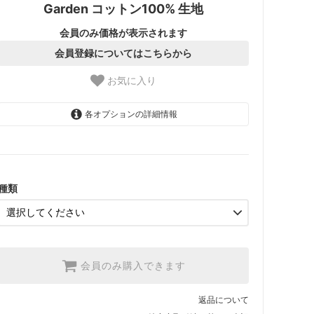
Garden コットン100% 生地
会員のみ価格が表示されます
会員登録についてはこちらから
お気に入り
各オプションの詳細情報
1.【日本在庫】10cm単位
SOLD OUT
2.【日本在庫】1反(13.7m)
SOLD OUT
種類
3.【USA取寄】1反(13.7m)
【2026/9/20〆10月発送予定
分】
会員のみ購入できます
返品について