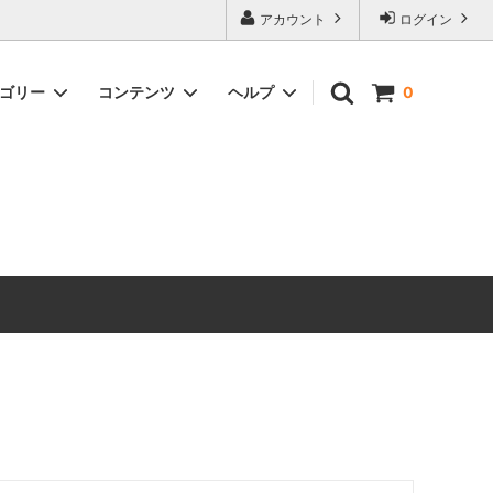
アカウント
ログイン
テゴリー
コンテンツ
ヘルプ
0
ックス）
Timeless Prints
【無料ダウンロード】ソーイングパター
お問い合わせ
ン
生地の種類から探す
ピックアップアイテム