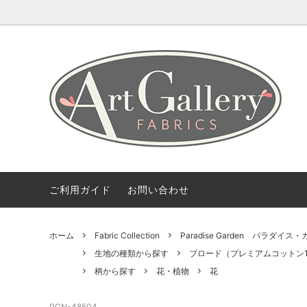
Coming Soon
ART GALLERY FARICSの海外情報
会社概要
Fabric 
【無料
ご利用
Bundles(カットクロスのセット)
Color 
デザイナー紹介
柄から探す
2.5 Edi
ご利用ガイド
お問い合わせ
ホーム
Fabric Collection
Paradise Garden パラダイス
生地の種類から探す
ブロード（プレミアムコットン1
柄から探す
花・植物
花
PGN-48504