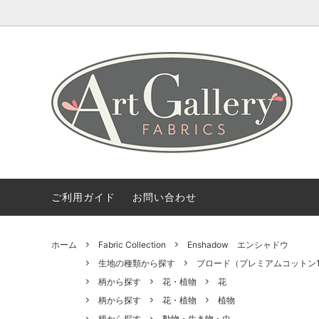
Coming Soon
ART GALLERY FARICSの海外情報
会社概要
Fabric 
【無料
ご利用
Bundles(カットクロスのセット)
Color 
デザイナー紹介
柄から探す
2.5 Edi
ご利用ガイド
お問い合わせ
ホーム
Fabric Collection
Enshadow エンシャドウ
生地の種類から探す
ブロード（プレミアムコットン1
柄から探す
花・植物
花
柄から探す
花・植物
植物
柄から探す
動物・生き物・虫