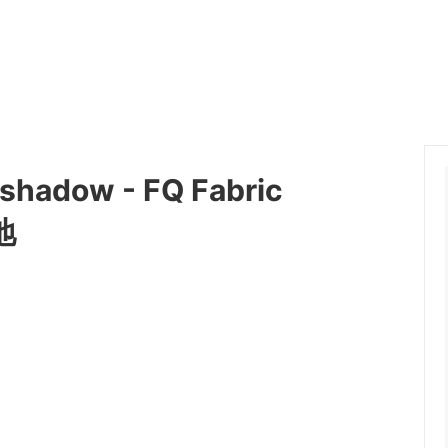
）
hadow - FQ Fabric
地