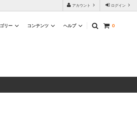
アカウント
ログイン
テゴリー
コンテンツ
ヘルプ
0
ックス）
Timeless Prints
【無料ダウンロード】ソーイングパター
お問い合わせ
ン
生地の種類から探す
ピックアップアイテム