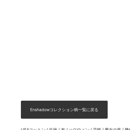
Enshadowコレクション柄一覧に戻る
USAコットン / 生地 / 布 / ハロウィン / 花柄 / 魔女の庭 /