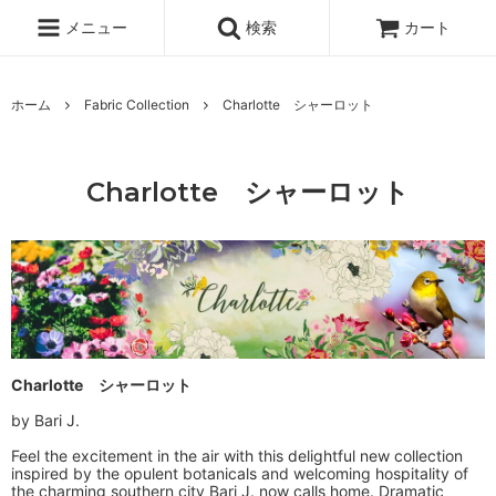
メニュー
検索
カート
ホーム
Fabric Collection
Charlotte シャーロット
Charlotte シャーロット
Charlotte シャーロット
by Bari J.
Feel the excitement in the air with this delightful new collection
inspired by the opulent botanicals and welcoming hospitality of
the charming southern city Bari J. now calls home. Dramatic