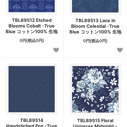
TBL89512 Etched
TBL89513 Lace in
Blooms Cobalt -True
Bloom Celestial -True
Blue コットン100% 生地
Blue コットン100% 生地
0円(税込0円)
0円(税込0円)
TBL89514
TBL89515 Floral
Handstiched Fog -True
Universe Midnight -