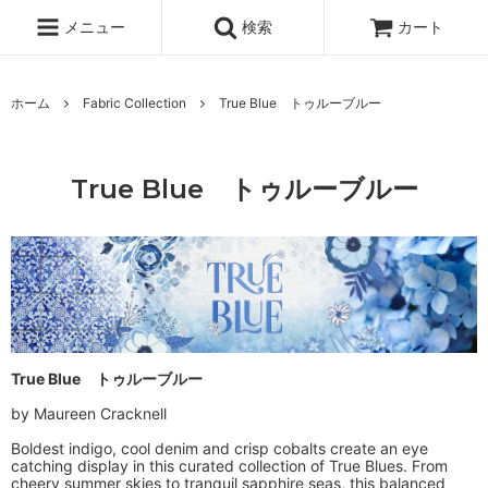
メニュー
検索
カート
ホーム
Fabric Collection
True Blue トゥルーブルー
True Blue トゥルーブルー
True Blue トゥルーブルー
by Maureen Cracknell
Boldest indigo, cool denim and crisp cobalts create an eye
catching display in this curated collection of True Blues. From
cheery summer skies to tranquil sapphire seas, this balanced