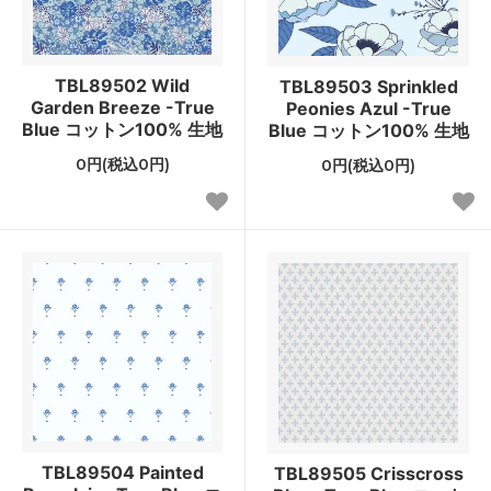
TBL89502 Wild
TBL89503 Sprinkled
Garden Breeze -True
Peonies Azul -True
Blue コットン100% 生地
Blue コットン100% 生地
0円(税込0円)
0円(税込0円)
TBL89504 Painted
TBL89505 Crisscross