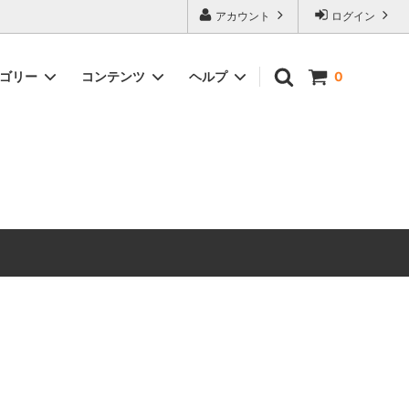
アカウント
ログイン
テゴリー
コンテンツ
ヘルプ
0
ックス）
Timeless Prints
【無料ダウンロード】ソーイングパター
お問い合わせ
ン
生地の種類から探す
ピックアップアイテム