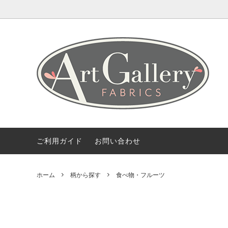
Coming Soon
ART GALLERY FARICSの海外情報
会社概要
Fabric 
【無料
ご利用
Bundles(カットクロスのセット)
Color 
デザイナー紹介
柄から探す
2.5 Edi
ご利用ガイド
お問い合わせ
ホーム
柄から探す
食べ物・フルーツ