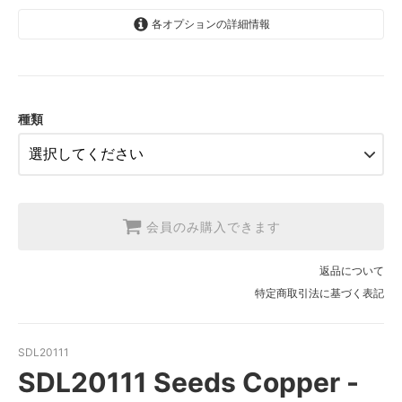
各オプションの詳細情報
1.【日本在庫】10cm単位
SOLD OUT
2.【日本在庫】1反(13.7m)
SOLD OUT
種類
3.【USA取寄】1反(13.7m)
【2026/9/20〆10月発送予定分】
会員のみ購入できます
返品について
特定商取引法に基づく表記
SDL20111
SDL20111 Seeds Copper -