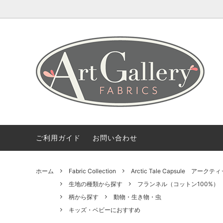
Coming Soon
ART GALLERY FARICSの海外情報
会社概要
Fabric 
【無料
ご利用
Bundles(カットクロスのセット)
Color 
デザイナー紹介
柄から探す
2.5 Edi
ご利用ガイド
お問い合わせ
ホーム
Fabric Collection
Arctic Tale Capsule ア
生地の種類から探す
フランネル（コットン100%）
柄から探す
動物・生き物・虫
キッズ・ベビーにおすすめ