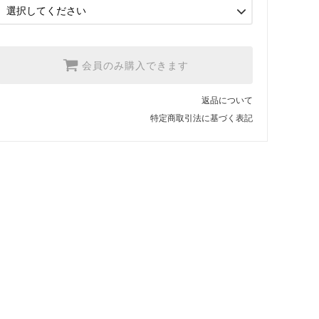
3.【USA取寄】1反(13.7m)
【2026/9/20〆10月発送予定
分】
会員のみ購入できます
返品について
特定商取引法に基づく表記