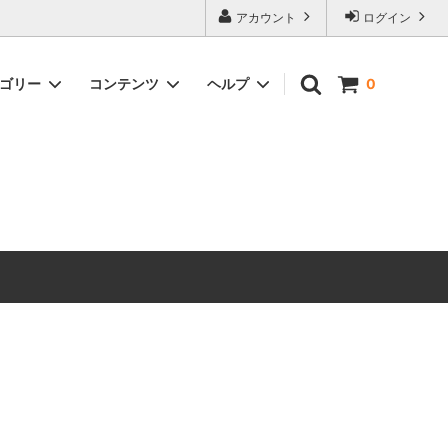
アカウント
ログイン
テゴリー
コンテンツ
ヘルプ
0
ックス）
Timeless Prints
【無料ダウンロード】ソーイングパター
お問い合わせ
ン
生地の種類から探す
ピックアップアイテム