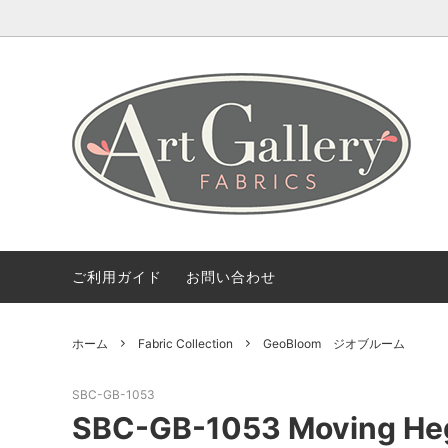
Coming Soon
ART GALLERY FARICSの海外情報
会社概要
Fabric 
【無料
ご利用
Bundles(カットクロスのセット)
Color 
デザイナー紹介
柄から探す
2.5 Edi
ご利用ガイド
お問い合わせ
ホーム
Fabric Collection
GeoBloom ジオブルーム
SBC-GB-1053
SBC-GB-1053 Moving H