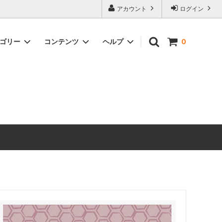
アカウント
ログイン
テゴリー
コンテンツ
ヘルプ
0
ックス）
Timeless Prints
【無料ダウンロード】ソーイングパター
お問い合わせ
ン
生地の種類から探す
ピックアップアイテム