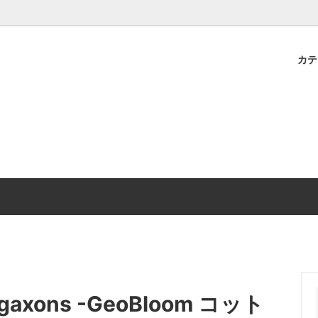
カ
Collection
ダウンロード】キルトパターン
ガイド
Elements Collection
about / Oeko-Tex（エコテ
よくいただくご質問
Cards
日本在庫
tion
キッズ・ベビーにおすすめ
egaxons -GeoBloom コット