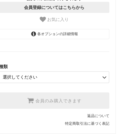
会員登録についてはこちらから
お気に入り
各オプションの詳細情報
1.【日本在庫】10cm単位
SOLD OUT
2.【日本在庫】1反(13.7m)
SOLD OUT
種類
3.【USA取寄】1反(13.7m)
【2026/9/20〆10月発送予定
分】
会員のみ購入できます
返品について
特定商取引法に基づく表記