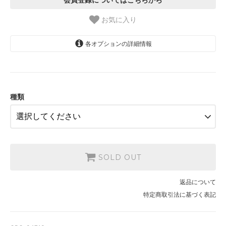
お気に入り
各オプションの詳細情報
1.【日本在庫】10cm単位
SOLD OUT
2.【日本在庫】1反(13.7m)
SOLD OUT
種類
3.【USA取寄】1反(13.7m)
【2026/9/20〆10月発送予定分】
SOLD OUT
SOLD OUT
返品について
特定商取引法に基づく表記