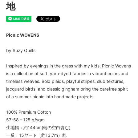
地
Picnic WOVENS
by Suzy Quilts
Inspired by evenings in the grass with my kids, Picnic Wovens
is a collection of soft, yarn-dyed fabrics in vibrant colors and
timeless weaves. Bold plaids, playful stripes, slub textures,
jacquard birds, and classic gingham bring the carefree spirit
of a summer picnic into handmade projects.
100% Premium Cotton
57-58 - 125 g/sqm
生地幅：約144cm(端の空白含む)
一反：15ヤード（約13.7m）乱