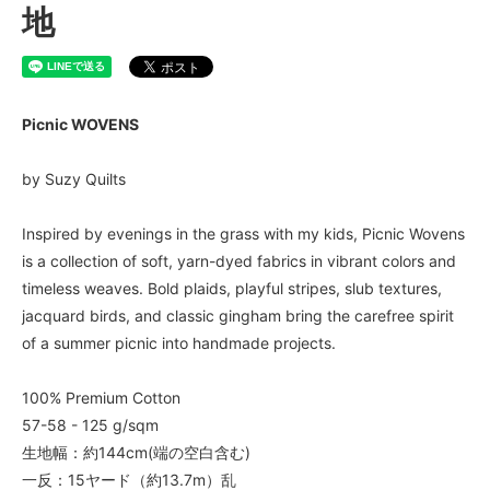
地
Picnic WOVENS
by Suzy Quilts
Inspired by evenings in the grass with my kids, Picnic Wovens
is a collection of soft, yarn-dyed fabrics in vibrant colors and
timeless weaves. Bold plaids, playful stripes, slub textures,
jacquard birds, and classic gingham bring the carefree spirit
of a summer picnic into handmade projects.
100% Premium Cotton
57-58 - 125 g/sqm
生地幅：約144cm(端の空白含む)
一反：15ヤード（約13.7m）乱