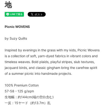
地
Picnic WOVENS
by Suzy Quilts
Inspired by evenings in the grass with my kids, Picnic Wovens
is a collection of soft, yarn-dyed fabrics in vibrant colors and
timeless weaves. Bold plaids, playful stripes, slub textures,
jacquard birds, and classic gingham bring the carefree spirit
of a summer picnic into handmade projects.
100% Premium Cotton
57-58 - 125 g/sqm
生地幅：約144cm(端の空白含む)
一反：15ヤード（約13.7m）乱