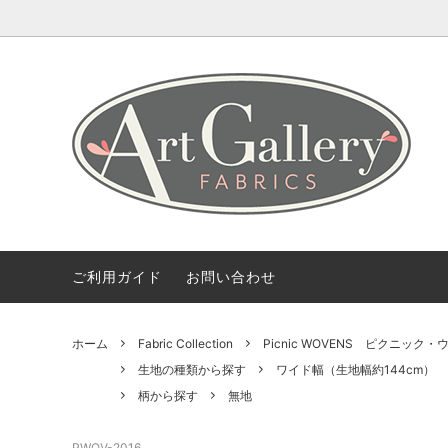
Coming Soon
ART GALLERY FARICSの海外情報
会社概要
Fabric 
【無料
ご利用
Bundles(カットクロスのセット)
Color 
デザイナー紹介
柄から探す
2.5 Edi
ご利用ガイド
お問い合わせ
ホーム
Fabric Collection
Picnic WOVENS ピクニック
生地の種類から探す
ワイド幅（生地幅約144cm）
柄から探す
無地
PWOV-2016