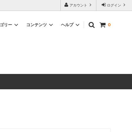
アカウント
ログイン
テゴリー
コンテンツ
ヘルプ
0
ックス）
Timeless Prints
【無料ダウンロード】ソーイングパター
お問い合わせ
ン
生地の種類から探す
ピックアップアイテム