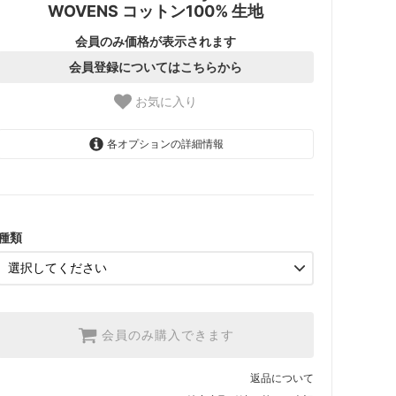
WOVENS コットン100% 生地
会員のみ価格が表示されます
会員登録についてはこちらから
お気に入り
各オプションの詳細情報
1.【日本在庫】10cm単位
SOLD OUT
2.【日本在庫】1反(13.7m)
SOLD OUT
種類
3.【USA取寄】1反(13.7m)
【2026/9/20〆10月発送予定
分】
会員のみ購入できます
返品について