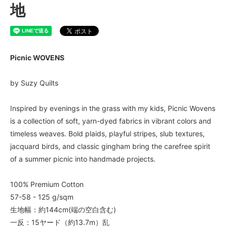
地
Picnic WOVENS
by Suzy Quilts
Inspired by evenings in the grass with my kids, Picnic Wovens
is a collection of soft, yarn-dyed fabrics in vibrant colors and
timeless weaves. Bold plaids, playful stripes, slub textures,
jacquard birds, and classic gingham bring the carefree spirit
of a summer picnic into handmade projects.
100% Premium Cotton
57-58 - 125 g/sqm
生地幅：約144cm(端の空白含む)
一反：15ヤード（約13.7m）乱